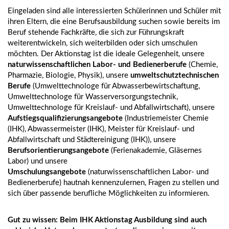
Deutschen
sowie
Eingeladen sind alle interessierten Schülerinnen und Schüler mit
Hygienemuseums
zum/r
ihren Eltern, die eine Berufsausbildung suchen sowie bereits im
sowie
Abwassermeiste
Beruf stehende Fachkräfte, die sich zur Führungskraft
des
weiterentwickeln, sich weiterbilden oder sich umschulen
Umweltpädagogischen
möchten. Der Aktionstag ist die ideale Gelegenheit, unsere
Unterrichts
naturwissenschaftlichen Labor- und Bedienerberufe
(Chemie,
UPU für
Pharmazie, Biologie, Physik), unsere
umweltschutztechnischen
Dresdner
Berufe
(Umwelttechnologe für Abwasserbewirtschaftung,
Kinder
Umwelttechnologe für Wasserversorgungstechnik,
und
Umwelttechnologe für Kreislauf- und Abfallwirtschaft), unsere
Jugendliche.
Aufstiegsqualifizierungsangebote
(Industriemeister Chemie
(IHK), Abwassermeister (IHK), Meister für Kreislauf- und
Abfallwirtschaft und Städtereinigung (IHK)), unsere
mehr
mehr
Berufsorientierungsangebote
(Ferienakademie, Gläsernes
Labor) und unsere
Umschulungsangebote
(naturwissenschaftlichen Labor- und
Bedienerberufe)
hautnah kennenzulernen, Fragen zu stellen und
sich über passende berufliche Möglichkeiten zu informieren.
Gut zu wissen: Beim IHK Aktionstag Ausbildung sind auch