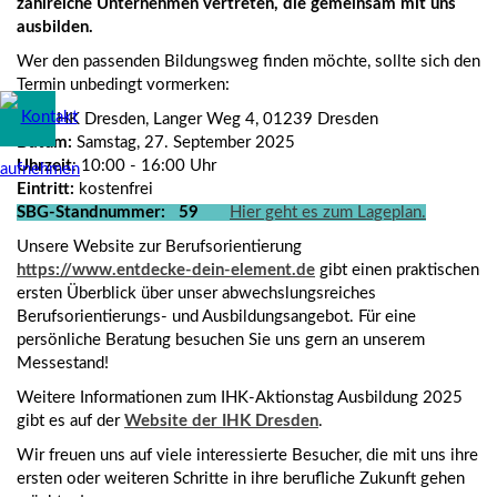
zahlreiche Unternehmen vertreten, die gemeinsam mit uns
ausbilden.
Wer den passenden Bildungsweg finden möchte, sollte sich den
Termin unbedingt vormerken:
Ort:
IHK Dresden, Langer Weg 4, 01239 Dresden
Datum:
Samstag, 27. September 2025
Uhrzeit
: 10:00 - 16:00 Uhr
Eintritt:
kostenfrei
SBG-Standnummer:
59
Hier geht es zum Lageplan.
Unsere Website zur Berufsorientierung
https://www.entdecke-dein-element.de
gibt einen praktischen
ersten Überblick über unser abwechslungsreiches
Berufsorientierungs- und Ausbildungsangebot. Für eine
persönliche Beratung besuchen Sie uns gern an unserem
Messestand!
Weitere Informationen zum IHK-Aktionstag Ausbildung 2025
gibt es auf der
Website der
IHK Dresden
.
Wir freuen uns auf viele interessierte Besucher, die mit uns ihre
ersten oder weiteren Schritte in ihre berufliche Zukunft gehen