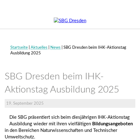
Bildungsangebote
Kurzportrait
Bildungsberatung
News
Anfrage
Aufstiegs-BAföG
Berufsabschluss
Philosophie
Förderungen
Projekte
Ansprechpartner
Weiterbildungsstipendium
Startseite
|
Aktuelles
|
News
|
SBG Dresden beim IHK-Aktionstag
Ausbildung 2025
Berufsorientierung
Meisterkurs
Weiterbildung
Ansprechpartner
Unterkunft
Berufsausbildung
im Verbund
Unsere
Angebote
Meisterkurse
Zertifizierung
Betriebsrestaurant
SBG Dresden beim IHK-
Angebote
der
Bildungsurlaub
Fachspezialisierungen
Karriere
Vermietung
der
Aufstiegsqualif
Aktionstag Ausbildung 2025
Berufsförderungsdienst
Ferienakademie,
zum/r
Berufsorientierung
des
Industriemeiste
Bildungsgutschein
COM-
Chemie,
19. September 2025
LAB-
Pharmazie,
Deutsche
BIO, im
für
Die SBG präsentiert sich beim diesjährigen IHK-Aktionstag
Rentenversicherung
Gläsernen
Kreislauf
Ausbildung wieder mit ihren vielfältigen
Bildungsangeboten
Labor
und
in den Bereichen Naturwissenschaften und Technischer
des
Städtereinigung
Umweltschutz.