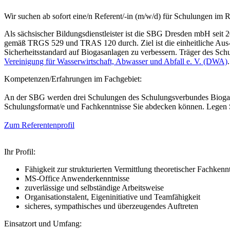
Wir suchen ab sofort eine/n Referent/-in (m/w/d) für Schulungen im
Als sächsischer Bildungsdienstleister ist die SBG Dresden mbH seit 
gemäß TRGS 529 und TRAS 120 durch. Ziel ist die einheitliche Aus-
Sicherheitsstandard auf Biogasanlagen zu verbessern. Träger des Sc
Vereinigung für Wasserwirtschaft, Abwasser und Abfall e. V. (DWA)
.
Kompetenzen/Erfahrungen im Fachgebiet:
An der SBG werden drei Schulungen des Schulungsverbundes Biogas an
Schulungsformat/e und Fachkenntnisse Sie abdecken können. Legen 
Zum Referentenprofil
Ihr Profil:
Fähigkeit zur strukturierten Vermittlung theoretischer Fachkenn
MS-Office Anwenderkenntnisse
zuverlässige und selbständige Arbeitsweise
Organisationstalent, Eigeninitiative und Teamfähigkeit
sicheres, sympathisches und überzeugendes Auftreten
Einsatzort und Umfang: