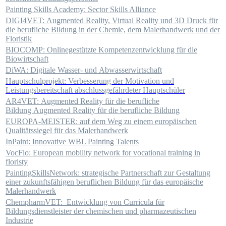
Painting Skills Academy: Sector Skills Alliance
DIGI4VET: Augmented Reality, Virtual Reality und 3D Druck für
die berufliche Bildung in der Chemie, dem Malerhandwerk und der
Floristik
BIOCOMP: Onlinegestützte Kompetenzentwicklung für die
Biowirtschaft
DiWA: Digitale Wasser- und Abwasserwirtschaft
Hauptschulprojekt: Verbesserung der Motivation und
Leistungsbereitschaft abschlussgefährdeter Hauptschüler
AR4VET:
Augmented Reality für die berufliche
Bildung Augmented Reality für die berufliche Bildung
EUROPA-MEISTER:
auf dem Weg zu einem europäischen
Qualitätssiegel für das Malerhandwerk
InPaint:
Innovative WBL Painting Talents
VocFlo:
European mobility network for vocational training in
floristy
PaintingSkillsNetwork:
strategische Partnerschaft zur Gestaltung
einer zukunftsfähigen beruflichen Bildung für das europäische
Malerhandwerk
ChempharmVET:
Entwicklung von Curricula für
Bildungsdienstleister der chemischen und pharmazeutischen
Industrie