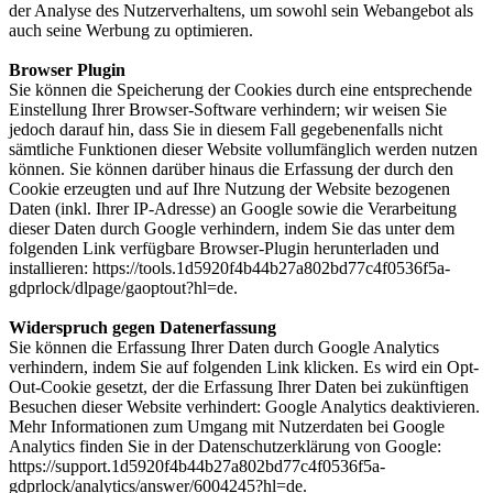
der Analyse des Nutzerverhaltens, um sowohl sein Webangebot als
auch seine Werbung zu optimieren.
Browser Plugin
Sie können die Speicherung der Cookies durch eine entsprechende
Einstellung Ihrer Browser-Software verhindern; wir weisen Sie
jedoch darauf hin, dass Sie in diesem Fall gegebenenfalls nicht
sämtliche Funktionen dieser Website vollumfänglich werden nutzen
können. Sie können darüber hinaus die Erfassung der durch den
Cookie erzeugten und auf Ihre Nutzung der Website bezogenen
Daten (inkl. Ihrer IP-Adresse) an Google sowie die Verarbeitung
dieser Daten durch Google verhindern, indem Sie das unter dem
folgenden Link verfügbare Browser-Plugin herunterladen und
installieren: https://tools.1d5920f4b44b27a802bd77c4f0536f5a-
gdprlock/dlpage/gaoptout?hl=de.
Widerspruch gegen Datenerfassung
Sie können die Erfassung Ihrer Daten durch Google Analytics
verhindern, indem Sie auf folgenden Link klicken. Es wird ein Opt-
Out-Cookie gesetzt, der die Erfassung Ihrer Daten bei zukünftigen
Besuchen dieser Website verhindert: Google Analytics deaktivieren.
Mehr Informationen zum Umgang mit Nutzerdaten bei Google
Analytics finden Sie in der Datenschutzerklärung von Google:
https://support.1d5920f4b44b27a802bd77c4f0536f5a-
gdprlock/analytics/answer/6004245?hl=de.