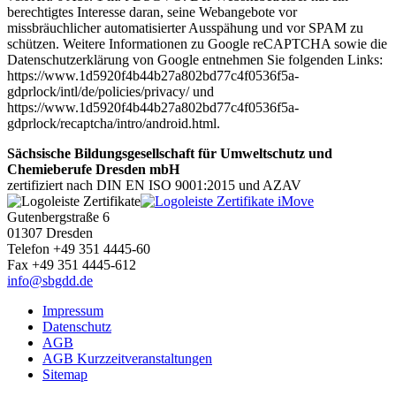
berechtigtes Interesse daran, seine Webangebote vor
missbräuchlicher automatisierter Ausspähung und vor SPAM zu
schützen. Weitere Informationen zu Google reCAPTCHA sowie die
Datenschutzerklärung von Google entnehmen Sie folgenden Links:
https://www.1d5920f4b44b27a802bd77c4f0536f5a-
gdprlock/intl/de/policies/privacy/ und
https://www.1d5920f4b44b27a802bd77c4f0536f5a-
gdprlock/recaptcha/intro/android.html.
Sächsische Bildungsgesellschaft für Umweltschutz und
Chemieberufe Dresden mbH
zertifiziert nach DIN EN ISO 9001:2015 und AZAV
Gutenbergstraße 6
01307 Dresden
Telefon +49 351 4445-60
Fax +49 351 4445-612
info@sbgdd.de
Impressum
Datenschutz
AGB
AGB Kurzzeitveranstaltungen
Sitemap