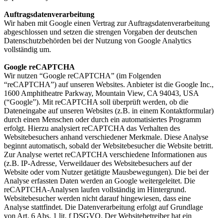
Auftragsdatenverarbeitung
Wir haben mit Google einen Vertrag zur Auftragsdatenverarbeitung
abgeschlossen und setzen die strengen Vorgaben der deutschen
Datenschutzbehörden bei der Nutzung von Google Analytics
vollständig um.
Google reCAPTCHA
Wir nutzen “Google reCAPTCHA” (im Folgenden
“reCAPTCHA”) auf unseren Websites. Anbieter ist die Google Inc.,
1600 Amphitheatre Parkway, Mountain View, CA 94043, USA
(“Google”). Mit reCAPTCHA soll überprüft werden, ob die
Dateneingabe auf unseren Websites (z.B. in einem Kontaktformular)
durch einen Menschen oder durch ein automatisiertes Programm
erfolgt. Hierzu analysiert reCAPTCHA das Verhalten des
Websitebesuchers anhand verschiedener Merkmale. Diese Analyse
beginnt automatisch, sobald der Websitebesucher die Website betritt.
Zur Analyse wertet reCAPTCHA verschiedene Informationen aus
(z.B. IP-Adresse, Verweildauer des Websitebesuchers auf der
Website oder vom Nutzer getätigte Mausbewegungen). Die bei der
Analyse erfassten Daten werden an Google weitergeleitet. Die
reCAPTCHA-Analysen laufen vollständig im Hintergrund.
Websitebesucher werden nicht darauf hingewiesen, dass eine
Analyse stattfindet. Die Datenverarbeitung erfolgt auf Grundlage
von Art. 6 Abs. 1 lit. f DSGVO. Der Websitebetreiber hat ein