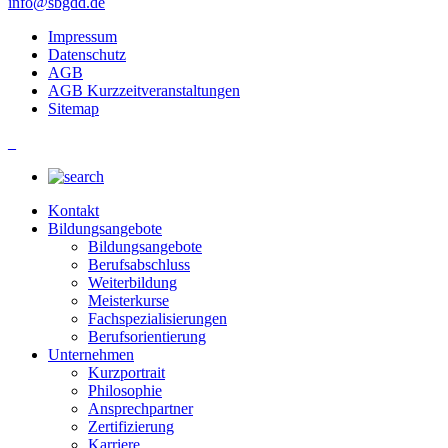
info@sbgdd.de
Impressum
Datenschutz
AGB
AGB Kurzzeitveranstaltungen
Sitemap
_
Kontakt
Bildungsangebote
Bildungsangebote
Berufsabschluss
Weiterbildung
Meisterkurse
Fachspezialisierungen
Berufsorientierung
Unternehmen
Kurzportrait
Philosophie
Ansprechpartner
Zertifizierung
Karriere