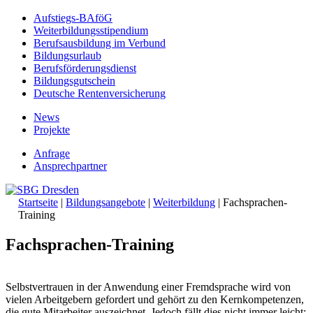
Aufstiegs-BAföG
Weiterbildungsstipendium
Berufsausbildung im Verbund
Bildungsurlaub
Berufsförderungsdienst
Bildungsgutschein
Deutsche Rentenversicherung
News
Projekte
Anfrage
Ansprechpartner
Startseite
|
Bildungsangebote
|
Weiterbildung
|
Fachsprachen-
Training
Fachsprachen-Training
Selbstvertrauen in der Anwendung einer Fremdsprache wird von
vielen Arbeitgebern gefordert und gehört zu den Kernkompetenzen,
die gute Mitarbeiter auszeichnet. Jedoch fällt dies nicht immer leicht: