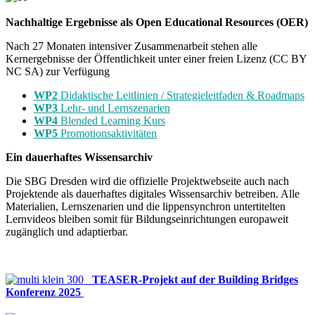
Nachhaltige Ergebnisse als Open Educational Resources (OER)
Nach 27 Monaten intensiver Zusammenarbeit stehen alle
Kernergebnisse der Öffentlichkeit unter einer freien Lizenz (CC BY
NC SA) zur Verfügung
WP2
Didaktische Leitlinien / Strategieleitfaden & Roadmaps
WP3
Lehr- und Lernszenarien
WP4
Blended Learning Kurs
WP5
Promotionsaktivitäten
Ein dauerhaftes Wissensarchiv
Die SBG Dresden wird die offizielle Projektwebseite auch nach
Projektende als dauerhaftes digitales Wissensarchiv betreiben. Alle
Materialien, Lernszenarien und die lippensynchron untertitelten
Lernvideos bleiben somit für Bildungseinrichtungen europaweit
zugänglich und adaptierbar.
TEASER-Projekt auf der Building Bridges
Konferenz 2025