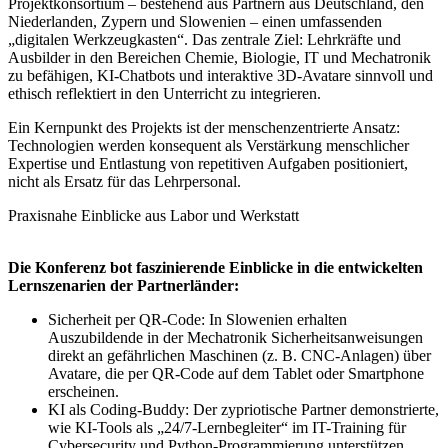
Projektkonsortium – bestehend aus Partnern aus Deutschland, den
Niederlanden, Zypern und Slowenien – einen umfassenden
„digitalen Werkzeugkasten“. Das zentrale Ziel: Lehrkräfte und
Ausbilder in den Bereichen Chemie, Biologie, IT und Mechatronik
zu befähigen, KI-Chatbots und interaktive 3D-Avatare sinnvoll und
ethisch reflektiert in den Unterricht zu integrieren.
Ein Kernpunkt des Projekts ist der menschenzentrierte Ansatz:
Technologien werden konsequent als Verstärkung menschlicher
Expertise und Entlastung von repetitiven Aufgaben positioniert,
nicht als Ersatz für das Lehrpersonal.
Praxisnahe Einblicke aus Labor und Werkstatt
Die Konferenz bot faszinierende Einblicke in die entwickelten
Lernszenarien der Partnerländer:
Sicherheit per QR-Code: In Slowenien erhalten
Auszubildende in der Mechatronik Sicherheitsanweisungen
direkt an gefährlichen Maschinen (z. B. CNC-Anlagen) über
Avatare, die per QR-Code auf dem Tablet oder Smartphone
erscheinen.
KI als Coding-Buddy: Der zypriotische Partner demonstrierte,
wie KI-Tools als „24/7-Lernbegleiter“ im IT-Training für
Cybersecurity und Python-Programmierung unterstützen