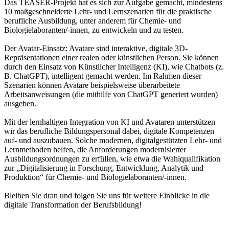
Das TEASER-Projekt hat es sich zur Aufgabe gemacht, mindestens
10 maßgeschneiderte Lehr- und Lernszenarien für die praktische
berufliche Ausbildung, unter anderem für Chemie- und
Biologielaboranten/-innen, zu entwickeln und zu testen.
Der Avatar-Einsatz: Avatare sind interaktive, digitale 3D-
Repräsentationen einer realen oder künstlichen Person. Sie können
durch den Einsatz von Künstlicher Intelligenz (KI), wie Chatbots (z.
B. ChatGPT), intelligent gemacht werden. Im Rahmen dieser
Szenarien können Avatare beispielsweise überarbeitete
Arbeitsanweisungen (die mithilfe von ChatGPT generiert wurden)
ausgeben.
Mit der lernhaltigen Integration von KI und Avataren unterstützen
wir das berufliche Bildungspersonal dabei, digitale Kompetenzen
auf- und auszubauen. Solche modernen, digitalgestützten Lehr- und
Lernmethoden helfen, die Anforderungen modernisierter
Ausbildungsordnungen zu erfüllen, wie etwa die Wahlqualifikation
zur „Digitalisierung in Forschung, Entwicklung, Analytik und
Produktion“ für Chemie- und Biologielaboranten/-innen.
Bleiben Sie dran und folgen Sie uns für weitere Einblicke in die
digitale Transformation der Berufsbildung!