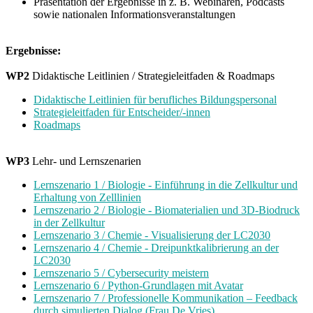
Präsentation der Ergebnisse in z. B. Webinaren, Podcasts
sowie nationalen Informationsveranstaltungen
Ergebnisse:
WP2
Didaktische Leitlinien / Strategieleitfaden & Roadmaps
Didaktische Leitlinien für berufliches Bildungspersonal
Strategieleitfaden für Entscheider/-innen
Roadmaps
WP3
Lehr- und Lernszenarien
Lernszenario 1 / Biologie - Einführung in die Zellkultur und
Erhaltung von Zelllinien
Lernszenario 2 / Biologie - Biomaterialien und 3D-Biodruck
in der Zellkultur
Lernszenario 3 / Chemie - Visualisierung der LC2030
Lernszenario 4 / Chemie - Dreipunktkalibrierung an der
LC2030
Lernszenario 5 / Cybersecurity meistern
Lernszenario 6 / Python-Grundlagen mit Avatar
Lernszenario 7 / Professionelle Kommunikation – Feedback
durch simulierten Dialog (Frau De Vries)