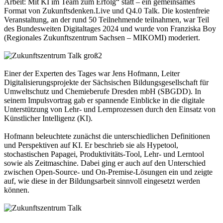
Arbeit: Mit KI im Team zum Erfolg“ statt – ein gemeinsames
Format von Zukunftsdenken.Live und Q4.0 Talk. Die kostenfreie
Veranstaltung, an der rund 50 Teilnehmende teilnahmen, war Teil
des Bundesweiten Digitaltages 2024 und wurde von Franziska Boy
(Regionales Zukunftszentrum Sachsen – MIKOMI) moderiert.
Einer der Experten des Tages war Jens Hofmann, Leiter
Digitalisierungsprojekte der Sächsischen Bildungsgesellschaft für
Umweltschutz und Chemieberufe Dresden mbH (SBGDD). In
seinem Impulsvortrag gab er spannende Einblicke in die digitale
Unterstützung von Lehr- und Lernprozessen durch den Einsatz von
Künstlicher Intelligenz (KI).
Hofmann beleuchtete zunächst die unterschiedlichen Definitionen
und Perspektiven auf KI. Er beschrieb sie als Hypetool,
stochastischen Papagei, Produktivitäts-Tool, Lehr- und Lerntool
sowie als Zeitmaschine. Dabei ging er auch auf den Unterschied
zwischen Open-Source- und On-Premise-Lösungen ein und zeigte
auf, wie diese in der Bildungsarbeit sinnvoll eingesetzt werden
können.