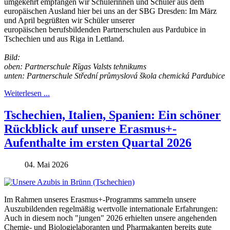
umgekehrt empfangen wir Schülerinnen und Schüler aus dem
europäischen Ausland hier bei uns an der SBG Dresden: Im März
und April begrüßten wir Schüler unserer
europäischen
berufsbildenden
Partnerschulen aus Pardubice in
Tschechien und aus Riga in Lettland.
Bild:
oben: Partnerschule Rīgas Valsts tehnikums
unten:
Partnerschule
Střední průmyslová škola chemická Pardubice
Weiterlesen ...
Tschechien, Italien, Spanien: Ein schöner
Rückblick auf unsere Erasmus+-
Aufenthalte im ersten Quartal 2026
04. Mai 2026
Im Rahmen unseres Erasmus+-Programms sammeln unsere
Auszubildenden regelmäßig wertvolle internationale Erfahrungen:
Auch in diesem noch "jungen" 2026 erhielten unsere angehenden
Chemie- und Biologielaboranten und Pharmakanten bereits gute