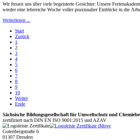
Wir freuen uns über viele begeisterte Gesichter: Unsere Ferienakade
wieder eine lehrreiche Woche voller praxisnaher Einblicke in die Arb
Weiterlesen ...
Start
Zurück
1
2
3
4
5
6
7
8
9
10
Weiter
Ende
Sächsische Bildungsgesellschaft für Umweltschutz und Chemie
zertifiziert nach DIN EN ISO 9001:2015 und AZAV
Gutenbergstraße 6
01307 Dresden