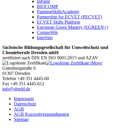
InPaint
BIOCOMP
PaintingSkillsAcademy
Partnership for ECVET (PECVET)
ECVET Skills Platform
European Green Mastery (EGREEN+)
CompoWin
InterSim
Sächsische Bildungsgesellschaft für Umweltschutz und
Chemieberufe Dresden mbH
zertifiziert nach DIN EN ISO 9001:2015 und AZAV
Gutenbergstraße 6
01307 Dresden
Telefon +49 351 4445-60
Fax +49 351 4445-612
info@sbgdd.de
Impressum
Datenschutz
AGB
AGB Kurzzeitveranstaltungen
Sitemap