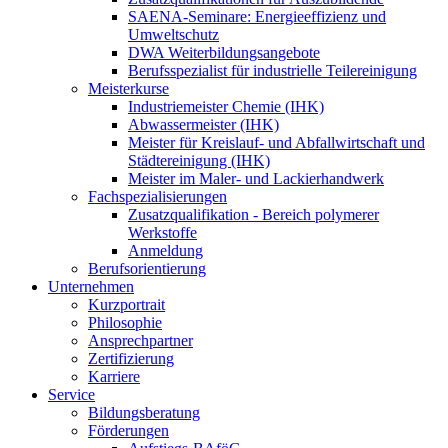
SAENA-Seminare: Energieeffizienz und
Umweltschutz
DWA Weiterbildungsangebote
Berufsspezialist für industrielle Teilereinigung
Meisterkurse
Industriemeister Chemie (IHK)
Abwassermeister (IHK)
Meister für Kreislauf- und Abfallwirtschaft und
Städtereinigung (IHK)
Meister im Maler- und Lackierhandwerk
Fachspezialisierungen
Zusatzqualifikation - Bereich polymerer
Werkstoffe
Anmeldung
Berufsorientierung
Unternehmen
Kurzportrait
Philosophie
Ansprechpartner
Zertifizierung
Karriere
Service
Bildungsberatung
Förderungen