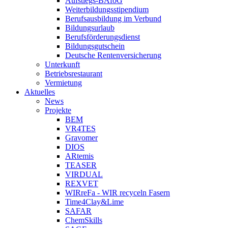
Aufstiegs-BAföG
Weiterbildungsstipendium
Berufsausbildung im Verbund
Bildungsurlaub
Berufsförderungsdienst
Bildungsgutschein
Deutsche Rentenversicherung
Unterkunft
Betriebsrestaurant
Vermietung
Aktuelles
News
Projekte
BEM
VR4TES
Gravomer
DIOS
ARtemis
TEASER
VIRDUAL
REXVET
WIRreFa - WIR recyceln Fasern
Time4Clay&Lime
SAFAR
ChemSkills