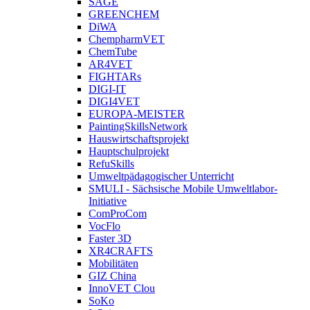
SAGE
GREENCHEM
DiWA
ChempharmVET
ChemTube
AR4VET
FIGHTARs
DIGI-IT
DIGI4VET
EUROPA-MEISTER
PaintingSkillsNetwork
Hauswirtschaftsprojekt
Hauptschulprojekt
RefuSkills
Umweltpädagogischer Unterricht
SMULI - Sächsische Mobile Umweltlabor-
Initiative
ComProCom
VocFlo
Faster 3D
XR4CRAFTS
Mobilitäten
GIZ China
InnoVET Clou
SoKo